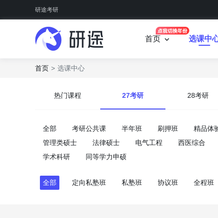
研途考研
首页
选课中
首页
选课中心
热门课程
27考研
28考研
全部
考研公共课
半年班
刷押班
精品体
管理类硕士
法律硕士
电气工程
西医综合
学术科研
同等学力申硕
全部
定向私塾班
私塾班
协议班
全程班