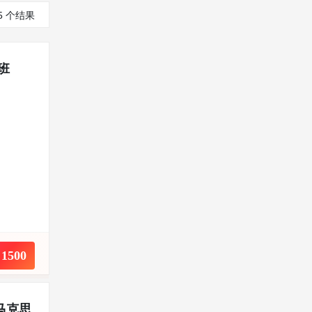
5 个结果
班
1500
￥
马克思