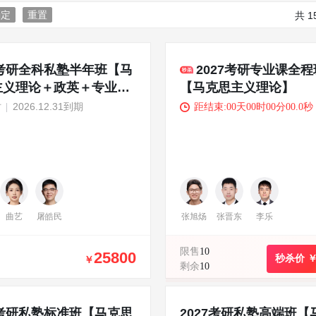
确定
重置
共
1
7考研全科私塾半年班【马
2027考研专业课全程
主义理论＋政英＋专业课
【马克思主义理论】
时
2026.12.31到期
距结束:00天00时00分00.0秒
曲艺
屠皓民
张旭炀
张晋东
李乐
限售
10
25800
秒杀价 
￥
剩余
10
7考研私塾标准班【马克思
2027考研私塾高端班【