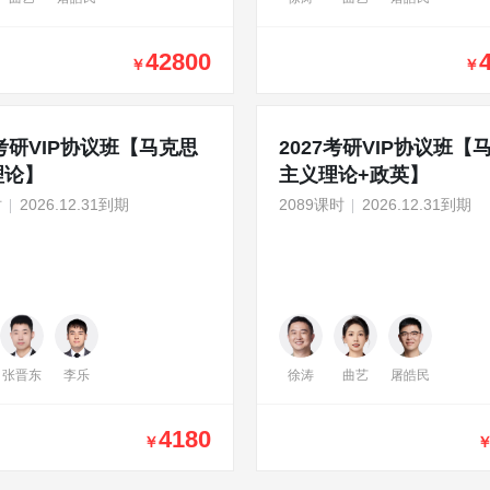
42800
￥
￥
7考研VIP协议班【马克思
2027考研VIP协议班【
理论】
主义理论+政英】
时
2026.12.31到期
2089课时
2026.12.31到期
张晋东
李乐
徐涛
曲艺
屠皓民
4180
￥