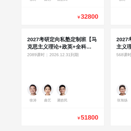
32800
￥
2027考研定向私塾定制班【马
202
克思主义理论+政英+全科
主义
1v1+公共课暑期集训营】
2089课时
2026.12.31到期
568课
徐涛
曲艺
屠皓民
张旭炀
51800
￥