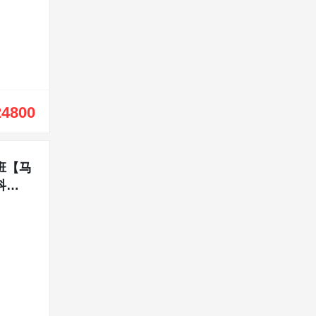
24800
班【马
科