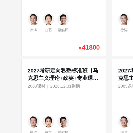
徐涛
曲艺
屠皓民
徐涛
41800
￥
2027考研定向私塾标准班【马
202
克思主义理论+政英+专业课
克思
1v1】
1v1
2089课时
2026.12.31到期
2089课
徐涛
曲艺
屠皓民
徐涛