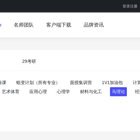
登录注册
心
名师团队
客户端下载
品牌资讯
29考研
验课
蜕变计划（所有专业）
面授集训营
1V1加油包
计
艺术体育
应用心理
心理学
材料与化工
马理论
经