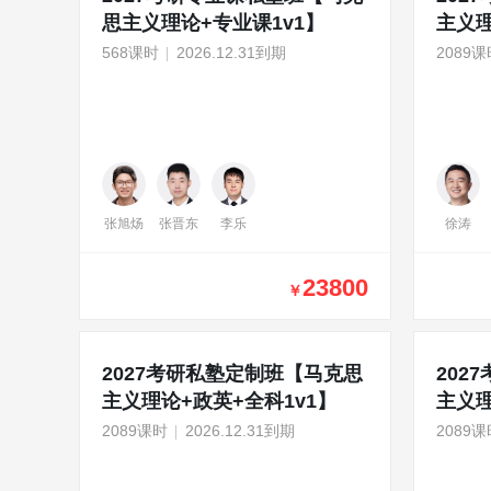
思主义理论+专业课1v1】
主义理
568课时
2026.12.31到期
2089课
张旭炀
张晋东
李乐
徐涛
23800
￥
2027考研私塾定制班【马克思
202
主义理论+政英+全科1v1】
主义理
课暑
2089课时
2026.12.31到期
2089课