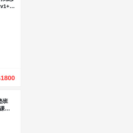
v1+公
41800
塾班
课