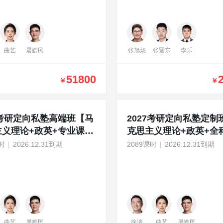
曲艺
屠皓民
张旭炀
张晋东
李乐
51800
￥
￥
7考研定向私塾高端班【马
2027考研定向私塾定制
主义理论+政英+专业课
克思主义理论+政英+全
+公共课暑期集训营】
1v1】
时
2026.12.31到期
2089课时
2026.12.31到期
曲艺
屠皓民
徐涛
曲艺
屠皓民