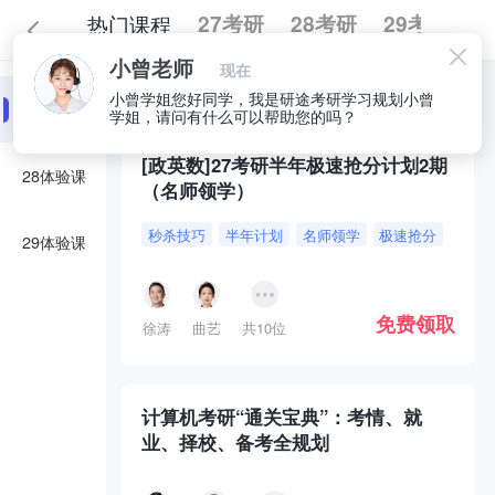
热门课程
27考研
28考研
29考研
小曾老师
现在
全部
必囤好课
小曾学姐您好同学，我是研途考研学习规划小曾
27体验课
学姐，请问有什么可以帮助您的吗？
[政英数]27考研半年极速抢分计划2期
28体验课
（名师领学）
秒杀技巧
半年计划
名师领学
极速抢分
29体验课
免费领取
徐涛
曲艺
共10位
计算机考研“通关宝典”：考情、就
业、择校、备考全规划