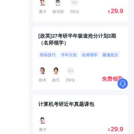
29.9
潘洋
杨清源
共6位
¥
[政英]27考研半年极速抢分计划2期
（名师领学）
秒杀技巧
半年计划
名师领学
极速抢分
免费领取
徐涛
曲艺
共8位
计算机考研近年真题课包
29.9
潘洋
¥