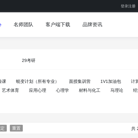
登录注册
心
名师团队
客户端下载
品牌资讯
29考研
验课
蜕变计划（所有专业）
面授集训营
1V1加油包
计
艺术体育
应用心理
心理学
材料与化工
马理论
经
确定
重置
共