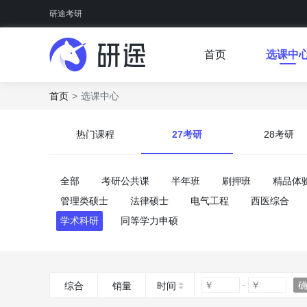
研途考研
首页
选课中
首页
选课中心
热门课程
27考研
28考研
全部
考研公共课
半年班
刷押班
精品体
管理类硕士
法律硕士
电气工程
西医综合
学术科研
同等学力申硕
综合
销量
时间