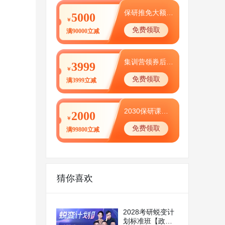
保研推免大额优惠券
5000
￥
免费领取
满90000立减
集训营领券后0元体验
3999
￥
免费领取
满3999立减
2030保研课程特别优惠
2000
￥
免费领取
满99800立减
猜你喜欢
2028考研蜕变计
划标准班【政英