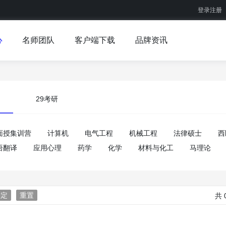
登录注册
心
名师团队
客户端下载
品牌资讯
29考研
面授集训营
计算机
电气工程
机械工程
法律硕士
西
语翻译
应用心理
药学
化学
材料与化工
马理论
确定
重置
共