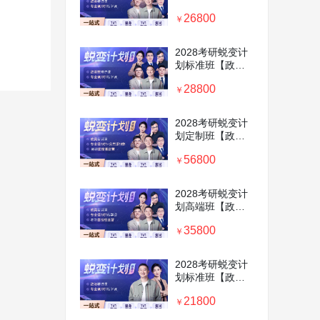
+专业课1对1】
26800
￥
2028考研蜕变计
划标准班【政英
数+专业课1对1】
28800
￥
2028考研蜕变计
划定制班【政英
+专业课、公共课
56800
1对1+特级暑期集
￥
训营】
2028考研蜕变计
划高端班【政英
+专业课1对1+暑
35800
期集训营】
￥
2028考研蜕变计
划标准班【政治
+专业课1对1】
21800
￥