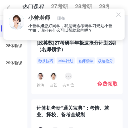
热门课程
27考研
28考研
29考研
小曾老师
现在
全部
必囤好课
小曾学姐您好同学，我是研途考研学习规划小曾
27体验课
学姐，请问有什么可以帮助您的吗？
[政英数]27考研半年极速抢分计划2期
28体验课
（名师领学）
秒杀技巧
半年计划
名师领学
极速抢分
29体验课
免费领取
徐涛
曲艺
共10位
计算机考研“通关宝典”：考情、就
业、择校、备考全规划