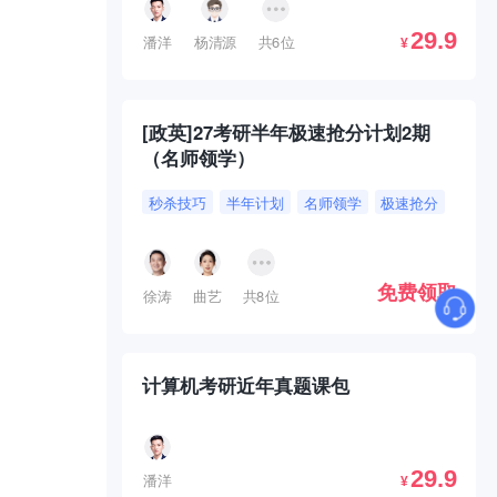
29.9
潘洋
杨清源
共6位
¥
[政英]27考研半年极速抢分计划2期
（名师领学）
秒杀技巧
半年计划
名师领学
极速抢分
免费领取
徐涛
曲艺
共8位
计算机考研近年真题课包
29.9
潘洋
¥