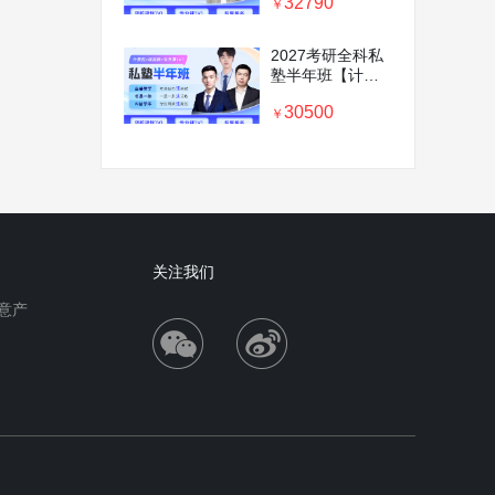
32790
前密训营+专业课
￥
1v1】
2027考研全科私
塾半年班【计算
机＋政英数＋专
30500
业课1v1】
￥
关注我们
意产