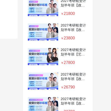
2027考研蜕变计
划半年班【政治
＋英语＋专业课
21800
1v1】
￥
2027考研蜕变计
划半年班【政治
＋英语＋数学+专
23800
业课1v1】
￥
2027考研蜕变计
划半年班【艺术
硕士＋政英＋专
27800
业课1v1】
￥
2027考研蜕变计
划半年班【政治
＋英语＋考前密
26790
训营+专业课
￥
1v1】
2027考研蜕变计
划半年班【政治
＋英语＋数学+考