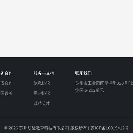
商务合作
服务与支持
联系我们
加盟合作
隐私协议
苏州市工业园区星湖街328号创
业园 6-202单元
校园菁英
用户协议
诚聘英才
© 2026
苏州研途教育科技有限公司
版权所有 |
苏ICP备16019412号