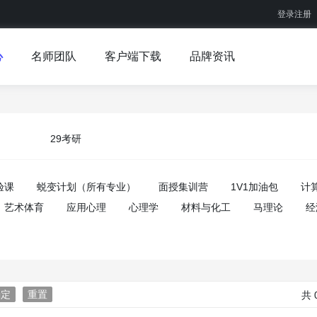
登录注册
心
名师团队
客户端下载
品牌资讯
29考研
验课
蜕变计划（所有专业）
面授集训营
1V1加油包
计
艺术体育
应用心理
心理学
材料与化工
马理论
经
确定
重置
共