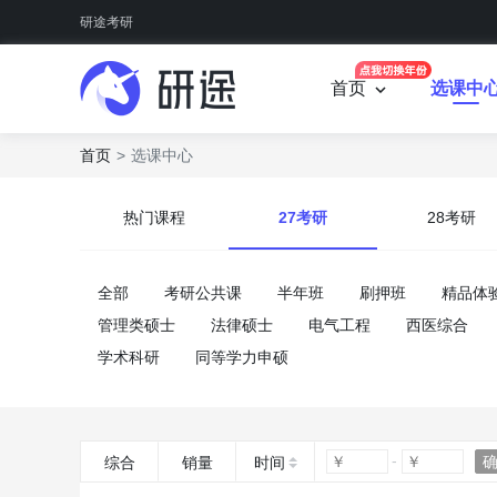
研途考研
首页
选课中
首页
选课中心
热门课程
27考研
28考研
全部
考研公共课
半年班
刷押班
精品体
管理类硕士
法律硕士
电气工程
西医综合
学术科研
同等学力申硕
综合
销量
时间