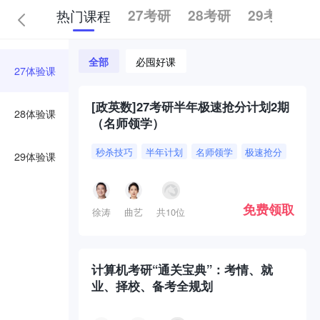
热门课程
27考研
28考研
29考研
全部
必囤好课
27体验课
[政英数]27考研半年极速抢分计划2期
28体验课
（名师领学）
秒杀技巧
半年计划
名师领学
极速抢分
29体验课
免费领取
徐涛
曲艺
共10位
计算机考研“通关宝典”：考情、就
业、择校、备考全规划