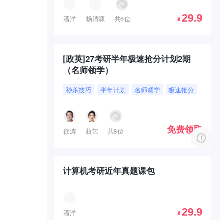
29.9
潘洋
杨清源
共6位
¥
[政英]27考研半年极速抢分计划2期
（名师领学）
秒杀技巧
半年计划
名师领学
极速抢分
免费领取
徐涛
曲艺
共8位
计算机考研近年真题课包
29.9
潘洋
¥