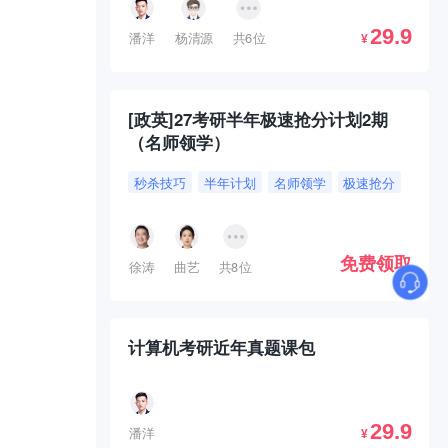
29.9
潘洋
杨清源
共6位
¥
[政英]27考研半年极速抢分计划2期
（名师领学）
秒杀技巧
半年计划
名师领学
极速抢分
免费领取
徐涛
曲艺
共8位
计算机考研近年真题课包
29.9
潘洋
¥