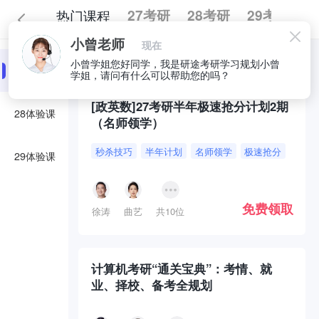
热门课程
27考研
28考研
29考研
小曾老师
现在
全部
必囤好课
小曾学姐您好同学，我是研途考研学习规划小曾
27体验课
学姐，请问有什么可以帮助您的吗？
[政英数]27考研半年极速抢分计划2期
28体验课
（名师领学）
秒杀技巧
半年计划
名师领学
极速抢分
29体验课
免费领取
徐涛
曲艺
共10位
计算机考研“通关宝典”：考情、就
业、择校、备考全规划