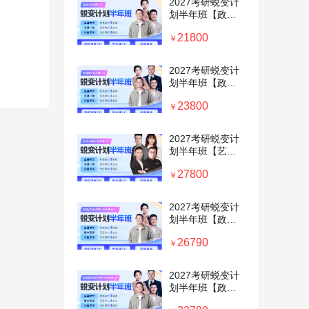
2027考研蜕变计
划半年班【政治
＋英语＋专业课
21800
1v1】
￥
2027考研蜕变计
划半年班【政治
＋英语＋数学+专
23800
业课1v1】
￥
2027考研蜕变计
划半年班【艺术
硕士＋政英＋专
27800
业课1v1】
￥
2027考研蜕变计
划半年班【政治
＋英语＋考前密
26790
训营+专业课
￥
1v1】
2027考研蜕变计
划半年班【政治
＋英语＋数学+考