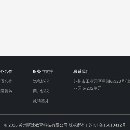
商务合作
服务与支持
联系我们
加盟合作
隐私协议
苏州市工业园区星湖街328号创
业园 6-202单元
校园菁英
用户协议
诚聘英才
© 2026
苏州研途教育科技有限公司
版权所有 |
苏ICP备16019412号