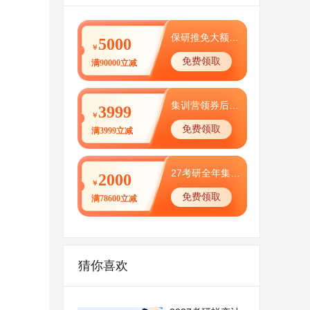
保研推免大额优惠券
5000
￥
免费领取
满90000立减
集训营领券后0元体验
3999
￥
免费领取
满3999立减
27考研全年集训营津贴
2000
￥
免费领取
满78600立减
猜你喜欢