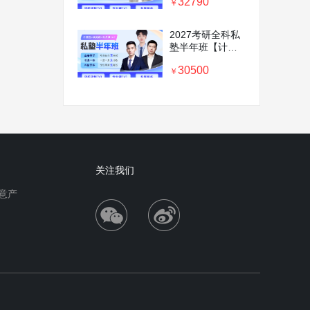
32790
前密训营+专业课
￥
1v1】
2027考研全科私
塾半年班【计算
机＋政英数＋专
30500
业课1v1】
￥
关注我们
意产