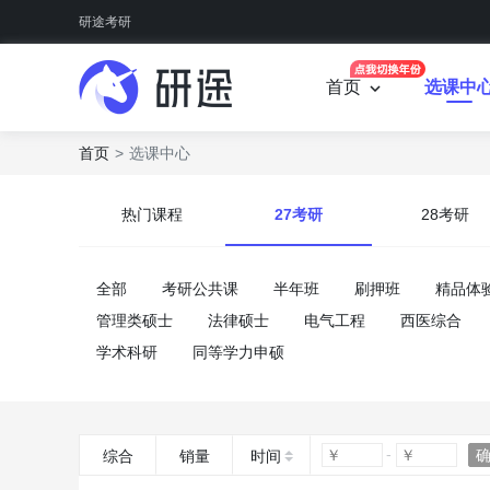
研途考研
首页
选课中
首页
选课中心
热门课程
27考研
28考研
全部
考研公共课
半年班
刷押班
精品体
管理类硕士
法律硕士
电气工程
西医综合
学术科研
同等学力申硕
综合
销量
时间