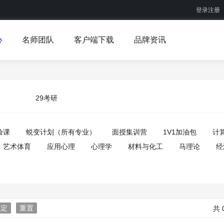
登录注册
心
名师团队
客户端下载
品牌资讯
29考研
验课
蜕变计划（所有专业）
面授集训营
1V1加油包
计
艺术体育
应用心理
心理学
材料与化工
马理论
经
确定
重置
共