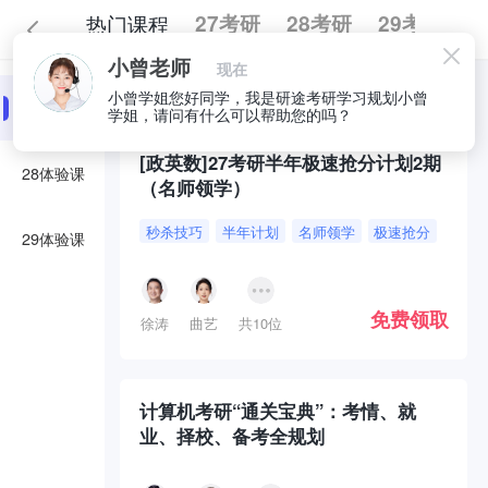
热门课程
27考研
28考研
29考研
小曾老师
现在
全部
必囤好课
小曾学姐您好同学，我是研途考研学习规划小曾
27体验课
学姐，请问有什么可以帮助您的吗？
[政英数]27考研半年极速抢分计划2期
28体验课
（名师领学）
秒杀技巧
半年计划
名师领学
极速抢分
29体验课
免费领取
徐涛
曲艺
共10位
计算机考研“通关宝典”：考情、就
业、择校、备考全规划