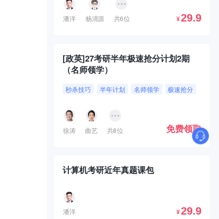
29.9
潘洋
杨清源
共6位
¥
[政英]27考研半年极速抢分计划2期
（名师领学）
秒杀技巧
半年计划
名师领学
极速抢分
免费领取
徐涛
曲艺
共8位
计算机考研近年真题课包
29.9
潘洋
¥