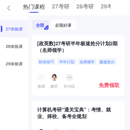
热门课程
27考研
28考研
29考研
全部
必囤好课
27体验课
[政英数]27考研半年极速抢分计划2期
28体验课
（名师领学）
秒杀技巧
半年计划
名师领学
极速抢分
29体验课
免费领取
徐涛
曲艺
共10位
计算机考研“通关宝典”：考情、就
业、择校、备考全规划