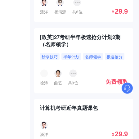
29.9
潘洋
杨清源
共6位
¥
[政英]27考研半年极速抢分计划2期
（名师领学）
秒杀技巧
半年计划
名师领学
极速抢分
免费领取
徐涛
曲艺
共8位
计算机考研近年真题课包
29.9
潘洋
¥