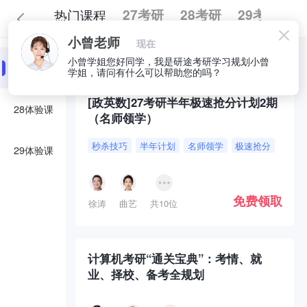
热门课程
27考研
28考研
29考研
小曾老师
现在
全部
必囤好课
小曾学姐您好同学，我是研途考研学习规划小曾
27体验课
学姐，请问有什么可以帮助您的吗？
[政英数]27考研半年极速抢分计划2期
28体验课
（名师领学）
秒杀技巧
半年计划
名师领学
极速抢分
29体验课
免费领取
徐涛
曲艺
共10位
计算机考研“通关宝典”：考情、就
业、择校、备考全规划