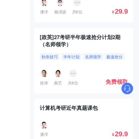
29.9
潘洋
杨清源
共6位
¥
[政英]27考研半年极速抢分计划2期
（名师领学）
秒杀技巧
半年计划
名师领学
极速抢分
免费领取
徐涛
曲艺
共8位
计算机考研近年真题课包
29.9
潘洋
¥