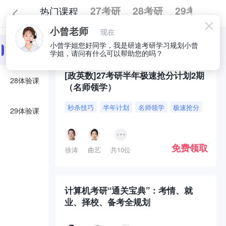
热门课程
27考研
28考研
29考研
小曾老师
现在
全部
必囤好课
小曾学姐您好同学，我是研途考研学习规划小曾
27体验课
学姐，请问有什么可以帮助您的吗？
[政英数]27考研半年极速抢分计划2期
28体验课
（名师领学）
秒杀技巧
半年计划
名师领学
极速抢分
29体验课
免费领取
徐涛
曲艺
共10位
计算机考研“通关宝典”：考情、就
业、择校、备考全规划