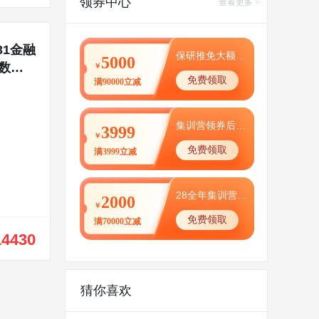
领券中心
查看更多 >
31金融
保研推免大额优惠券
5000
/数学
￥
免费领取
满90000立减
集训营领券后0元体验
3999
￥
免费领取
满3999立减
28全年集训营大额优惠
2000
￥
免费领取
满70000立减
14430
猜你喜欢