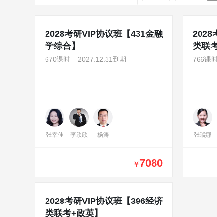
2028考研VIP协议班【431金融
202
学综合】
类联
670课时
2027.12.31到期
766课
张幸佳
李欣欣
杨涛
张瑞娜
7080
￥
2028考研VIP协议班【396经济
类联考+政英】