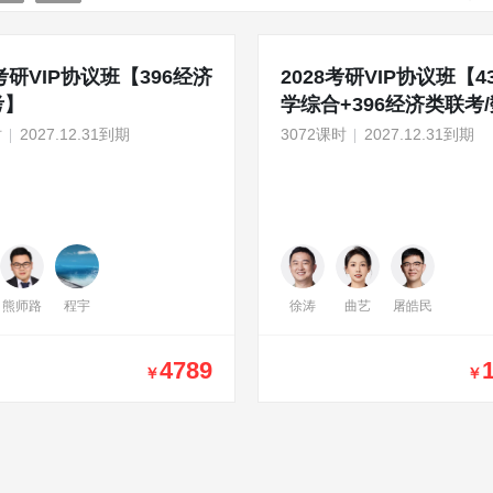
8考研VIP协议班【396经济
2028考研VIP协议班【4
考】
学综合+396经济类联考
+政英】
时
2027.12.31到期
3072课时
2027.12.31到期
熊师路
程宇
徐涛
曲艺
屠皓民
4789
￥
￥