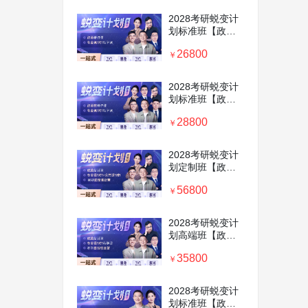
2028考研蜕变计
划标准班【政英
+专业课1对1】
26800
￥
2028考研蜕变计
划标准班【政英
数+专业课1对1】
28800
￥
2028考研蜕变计
划定制班【政英
+专业课、公共课
56800
1对1+特级暑期集
￥
训营】
2028考研蜕变计
划高端班【政英
+专业课1对1+暑
35800
期集训营】
￥
2028考研蜕变计
划标准班【政治