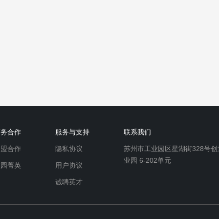
商务合作
服务与支持
联系我们
加盟合作
隐私协议
苏州市工业园区星湖街328号创
业园 6-202单元
校园菁英
用户协议
诚聘英才