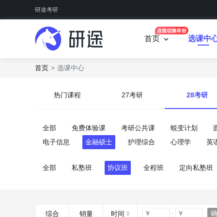
研途考研
首页
选课中
首页
选课中心
热门课程
27考研
28考研
全部
免费体验课
考研公共课
蜕变计划
电子信息
金融硕士
护理综合
心理学
英
全部
私塾班
协议班
全程班
定向私塾班
综合
销量
时间