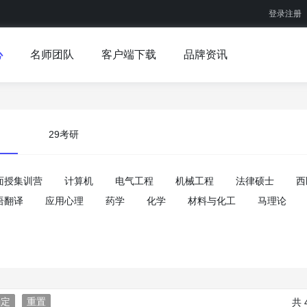
登录注册
心
名师团队
客户端下载
品牌资讯
29考研
面授集训营
计算机
电气工程
机械工程
法律硕士
西
语翻译
应用心理
药学
化学
材料与化工
马理论
确定
重置
共