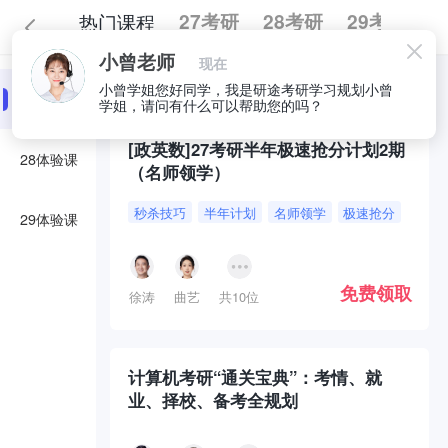
热门课程
27考研
28考研
29考研
小曾老师
现在
全部
必囤好课
小曾学姐您好同学，我是研途考研学习规划小曾
27体验课
学姐，请问有什么可以帮助您的吗？
[政英数]27考研半年极速抢分计划2期
28体验课
（名师领学）
秒杀技巧
半年计划
名师领学
极速抢分
29体验课
免费领取
徐涛
曲艺
共10位
计算机考研“通关宝典”：考情、就
业、择校、备考全规划