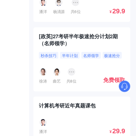
29.9
潘洋
杨清源
共6位
¥
[政英]27考研半年极速抢分计划2期
（名师领学）
秒杀技巧
半年计划
名师领学
极速抢分
免费领取
徐涛
曲艺
共8位
计算机考研近年真题课包
29.9
潘洋
¥