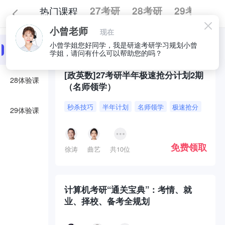
热门课程
27考研
28考研
29考研
小曾老师
现在
全部
必囤好课
小曾学姐您好同学，我是研途考研学习规划小曾
27体验课
学姐，请问有什么可以帮助您的吗？
[政英数]27考研半年极速抢分计划2期
28体验课
（名师领学）
秒杀技巧
半年计划
名师领学
极速抢分
29体验课
免费领取
徐涛
曲艺
共10位
计算机考研“通关宝典”：考情、就
业、择校、备考全规划