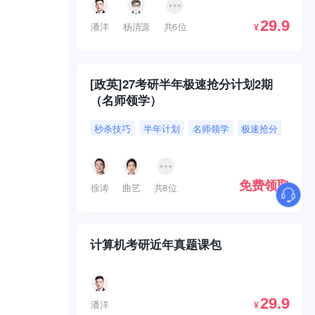
29.9
潘洋
杨清源
共6位
¥
[政英]27考研半年极速抢分计划2期
（名师领学）
秒杀技巧
半年计划
名师领学
极速抢分
免费领取
徐涛
曲艺
共8位
计算机考研近年真题课包
29.9
潘洋
¥