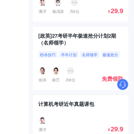
29.9
潘洋
杨清源
共6位
¥
[政英]27考研半年极速抢分计划2期
（名师领学）
秒杀技巧
半年计划
名师领学
极速抢分
免费领取
徐涛
曲艺
共8位
计算机考研近年真题课包
29.9
潘洋
¥