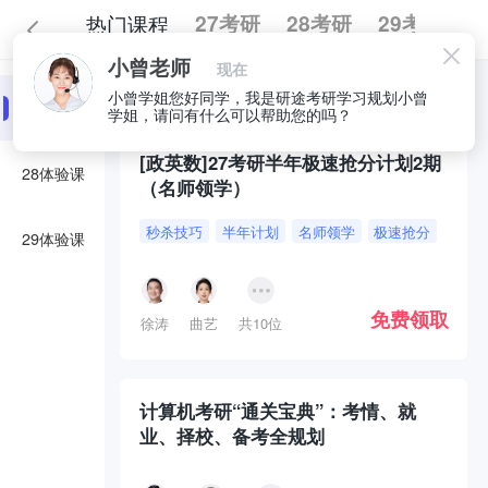
热门课程
27考研
28考研
29考研
小曾老师
现在
全部
必囤好课
小曾学姐您好同学，我是研途考研学习规划小曾
27体验课
学姐，请问有什么可以帮助您的吗？
[政英数]27考研半年极速抢分计划2期
28体验课
（名师领学）
秒杀技巧
半年计划
名师领学
极速抢分
29体验课
免费领取
徐涛
曲艺
共10位
计算机考研“通关宝典”：考情、就
业、择校、备考全规划