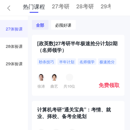
热门课程
27考研
28考研
29考研
全部
必囤好课
27体验课
[政英数]27考研半年极速抢分计划2期
28体验课
（名师领学）
秒杀技巧
半年计划
名师领学
极速抢分
29体验课
免费领取
徐涛
曲艺
共10位
计算机考研“通关宝典”：考情、就
业、择校、备考全规划