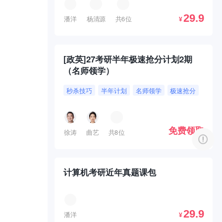
29.9
潘洋
杨清源
共6位
¥
[政英]27考研半年极速抢分计划2期
（名师领学）
秒杀技巧
半年计划
名师领学
极速抢分
免费领取
徐涛
曲艺
共8位
计算机考研近年真题课包
29.9
潘洋
¥