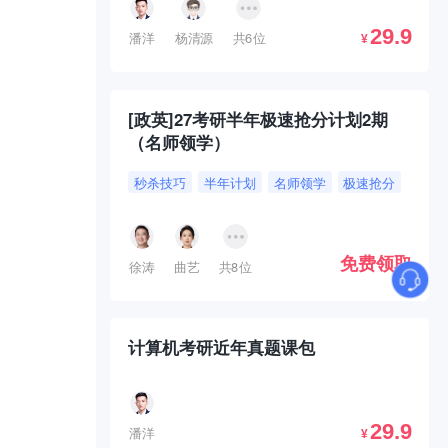
29.9
潘洋
杨清源
共6位
¥
[政英]27考研半年极速抢分计划2期
（名师领学）
秒杀技巧
半年计划
名师领学
极速抢分
免费领取
徐涛
曲艺
共8位
计算机考研近年真题课包
29.9
潘洋
¥