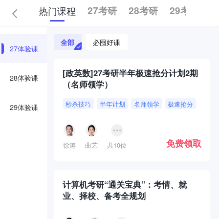
热门课程
27考研
28考研
29考研
全部
必囤好课
27体验课
[政英数]27考研半年极速抢分计划2期
28体验课
（名师领学）
秒杀技巧
半年计划
名师领学
极速抢分
29体验课
免费领取
徐涛
曲艺
共10位
计算机考研“通关宝典”：考情、就
业、择校、备考全规划