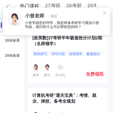
热门课程
27考研
28考研
29考研
小曾老师
现在
全部
必囤好课
小曾学姐您好同学，我是研途考研学习规划小曾
27体验课
学姐，请问有什么可以帮助您的吗？
[政英数]27考研半年极速抢分计划2期
28体验课
（名师领学）
秒杀技巧
半年计划
名师领学
极速抢分
29体验课
免费领取
徐涛
曲艺
共10位
计算机考研“通关宝典”：考情、就
业、择校、备考全规划