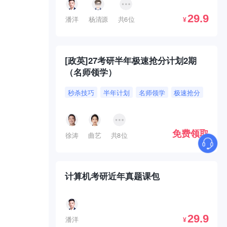
29.9
潘洋
杨清源
共6位
¥
[政英]27考研半年极速抢分计划2期
（名师领学）
秒杀技巧
半年计划
名师领学
极速抢分
免费领取
徐涛
曲艺
共8位
计算机考研近年真题课包
29.9
潘洋
¥