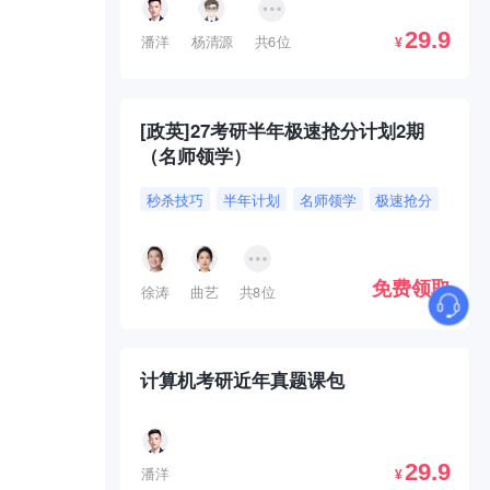
29.9
潘洋
杨清源
共6位
¥
[政英]27考研半年极速抢分计划2期
（名师领学）
秒杀技巧
半年计划
名师领学
极速抢分
免费领取
徐涛
曲艺
共8位
计算机考研近年真题课包
29.9
潘洋
¥