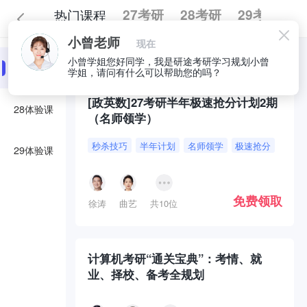
热门课程
27考研
28考研
29考研
小曾老师
现在
全部
必囤好课
小曾学姐您好同学，我是研途考研学习规划小曾
27体验课
学姐，请问有什么可以帮助您的吗？
[政英数]27考研半年极速抢分计划2期
28体验课
（名师领学）
秒杀技巧
半年计划
名师领学
极速抢分
29体验课
免费领取
徐涛
曲艺
共10位
计算机考研“通关宝典”：考情、就
业、择校、备考全规划