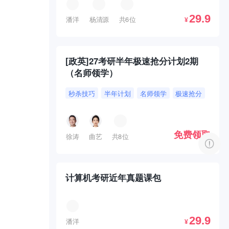
29.9
潘洋
杨清源
共6位
¥
[政英]27考研半年极速抢分计划2期
（名师领学）
秒杀技巧
半年计划
名师领学
极速抢分
免费领取
徐涛
曲艺
共8位
计算机考研近年真题课包
29.9
潘洋
¥