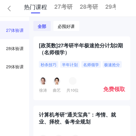
热门课程
27考研
28考研
29考研
全部
必囤好课
27体验课
[政英数]27考研半年极速抢分计划2期
28体验课
（名师领学）
秒杀技巧
半年计划
名师领学
极速抢分
29体验课
免费领取
徐涛
曲艺
共10位
计算机考研“通关宝典”：考情、就
业、择校、备考全规划