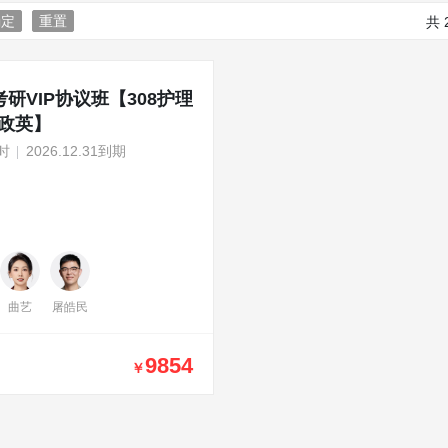
确定
重置
共
7考研VIP协议班【308护理
+政英】
时
2026.12.31到期
曲艺
屠皓民
9854
￥