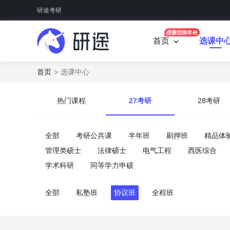
研途考研
首页
选课中
首页
选课中心
热门课程
27考研
28考研
全部
考研公共课
半年班
刷押班
精品体
管理类硕士
法律硕士
电气工程
西医综合
学术科研
同等学力申硕
全部
私塾班
协议班
全程班