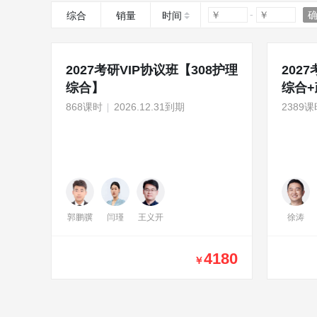
综合
销量
时间
2027考研VIP协议班【308护理
202
综合】
综合
868课时
2026.12.31到期
2389课
郭鹏骥
闫瑾
王义开
徐涛
4180
￥