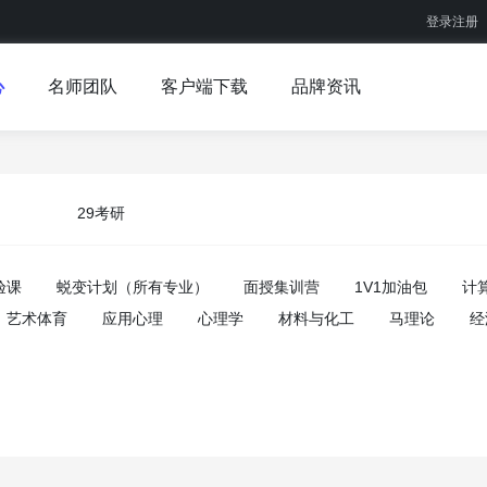
登录注册
心
名师团队
客户端下载
品牌资讯
29考研
验课
蜕变计划（所有专业）
面授集训营
1V1加油包
计
艺术体育
应用心理
心理学
材料与化工
马理论
经