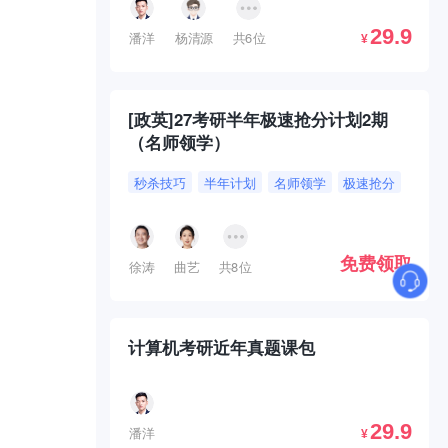
29.9
潘洋
杨清源
共6位
¥
[政英]27考研半年极速抢分计划2期
（名师领学）
秒杀技巧
半年计划
名师领学
极速抢分
免费领取
徐涛
曲艺
共8位
计算机考研近年真题课包
29.9
潘洋
¥