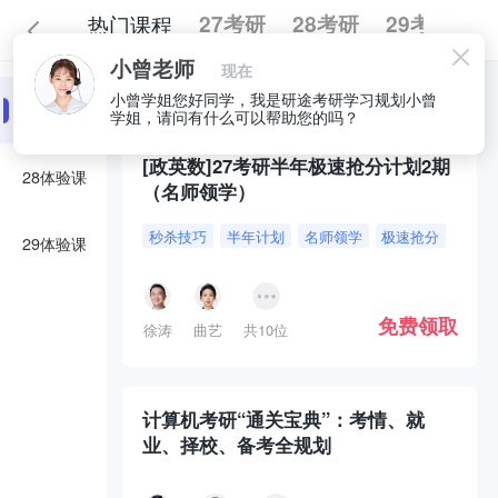
热门课程
27考研
28考研
29考研
小曾老师
现在
全部
必囤好课
小曾学姐您好同学，我是研途考研学习规划小曾
27体验课
学姐，请问有什么可以帮助您的吗？
[政英数]27考研半年极速抢分计划2期
28体验课
（名师领学）
秒杀技巧
半年计划
名师领学
极速抢分
29体验课
免费领取
徐涛
曲艺
共10位
计算机考研“通关宝典”：考情、就
业、择校、备考全规划