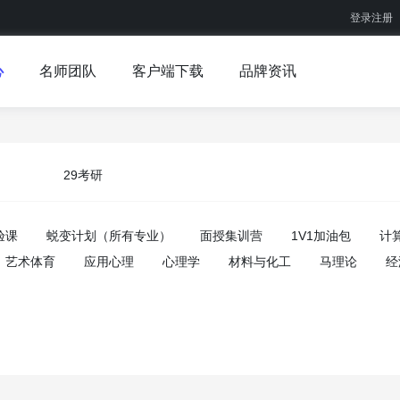
登录注册
心
名师团队
客户端下载
品牌资讯
29考研
验课
蜕变计划（所有专业）
面授集训营
1V1加油包
计
艺术体育
应用心理
心理学
材料与化工
马理论
经