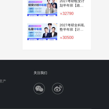
2027考研蜕变计
划半年班【政治
＋英语＋数学+考
32790
前密训营+专业课
￥
1v1】
2027考研全科私
塾半年班【计算
机＋政英数＋专
30500
业课1v1】
￥
关注我们
意产