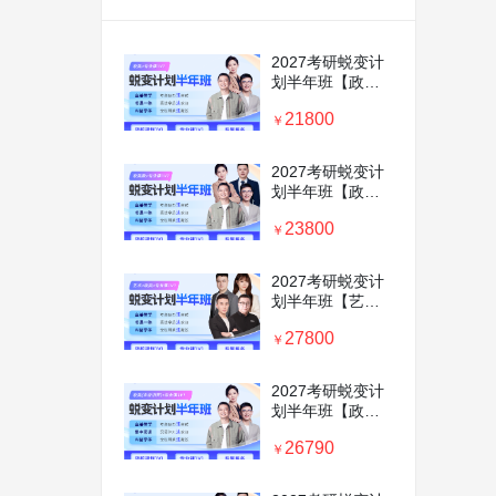
2027考研蜕变计
划半年班【政治
＋英语＋专业课
21800
1v1】
￥
2027考研蜕变计
划半年班【政治
＋英语＋数学+专
23800
业课1v1】
￥
2027考研蜕变计
划半年班【艺术
硕士＋政英＋专
27800
业课1v1】
￥
2027考研蜕变计
划半年班【政治
＋英语＋考前密
26790
训营+专业课
￥
1v1】