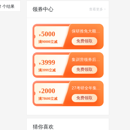
2 个结果
领券中心
查看更多 >
保研推免大额优惠券
5000
￥
免费领取
满90000立减
集训营领券后0元体验
3999
￥
免费领取
满3999立减
27考研全年集训营津贴
2000
￥
免费领取
满78600立减
猜你喜欢