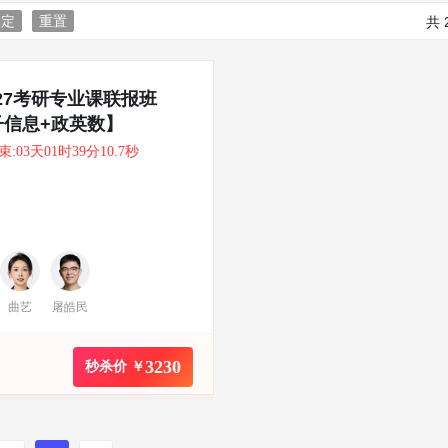
确定
重置
共
027考研专业课联报班
子信息+政英数】
:03天01时39分10.3秒
曲艺
屠皓民
3230
秒杀价 ￥