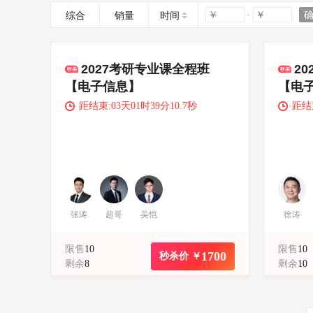
综合
销量
时间
2027考研专业课全程班
2
【电子信息】
【电
距结束:03天01时39分10.3秒
距结束
张涛
超哥
吴恺
徐涛
限售
10
限售
10
1700
秒杀价 ￥
剩余
8
剩余
10