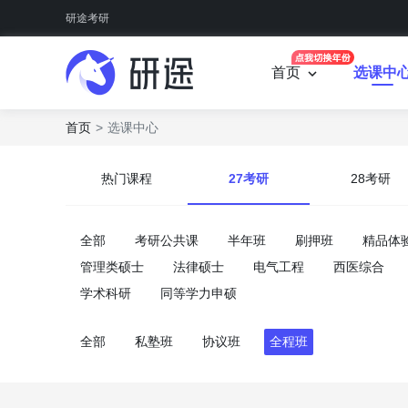
研途考研
首页
选课中
首页
选课中心
热门课程
27考研
28考研
全部
考研公共课
半年班
刷押班
精品体
管理类硕士
法律硕士
电气工程
西医综合
学术科研
同等学力申硕
全部
私塾班
协议班
全程班