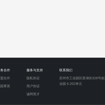
商务合作
服务与支持
联系我们
加盟合作
隐私协议
苏州市工业园区星湖街328号创
业园 6-202单元
校园菁英
用户协议
诚聘英才