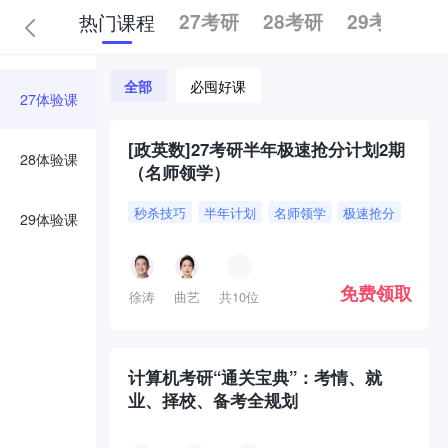
热门课程
27考研
28考研
29考研
全部
必囤好课
27体验课
[政英数]27考研半年极速抢分计划2期
28体验课
（名师领学）
秒杀技巧
半年计划
名师领学
极速抢分
29体验课
免费领取
徐涛
曲艺
共10位
计算机考研“通关宝典”：考情、就
业、择校、备考全规划