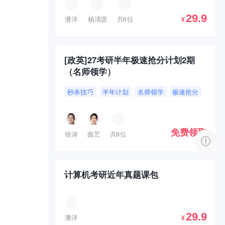
29.9
潘洋
杨清源
共6位
¥
[政英]27考研半年极速抢分计划2期
（名师领学）
秒杀技巧
半年计划
名师领学
极速抢分
免费领取
徐涛
曲艺
共8位
计算机考研近年真题课包
29.9
潘洋
¥