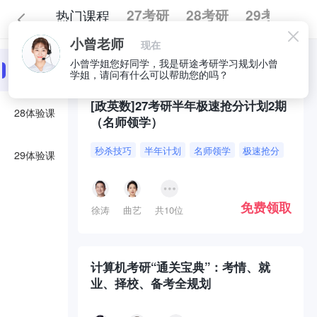
热门课程
27考研
28考研
29考研
小曾老师
现在
全部
必囤好课
小曾学姐您好同学，我是研途考研学习规划小曾
27体验课
学姐，请问有什么可以帮助您的吗？
[政英数]27考研半年极速抢分计划2期
28体验课
（名师领学）
秒杀技巧
半年计划
名师领学
极速抢分
29体验课
免费领取
徐涛
曲艺
共10位
计算机考研“通关宝典”：考情、就
业、择校、备考全规划