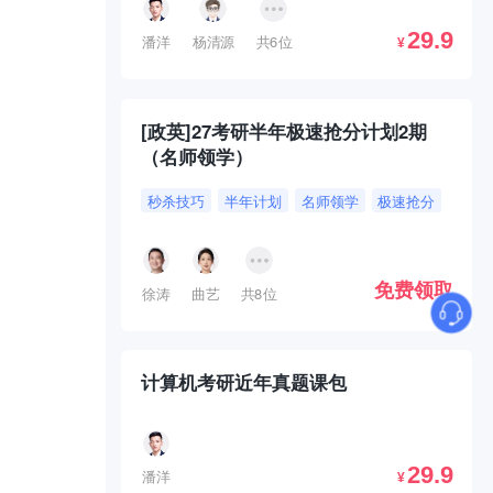
29.9
潘洋
杨清源
共6位
¥
[政英]27考研半年极速抢分计划2期
（名师领学）
秒杀技巧
半年计划
名师领学
极速抢分
免费领取
徐涛
曲艺
共8位
计算机考研近年真题课包
29.9
潘洋
¥