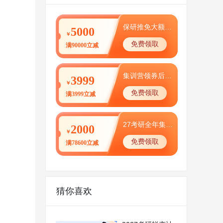
保研推免大额优惠券
5000
￥
免费领取
满90000立减
集训营领券后0元体验
3999
￥
免费领取
满3999立减
27考研全年集训营津贴
2000
￥
免费领取
满78600立减
猜你喜欢