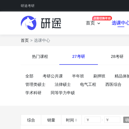
研途考研
首页
选课中
首页
选课中心
热门课程
27考研
28考研
全部
考研公共课
半年班
刷押班
精品体
管理类硕士
法律硕士
电气工程
西医综合
学术科研
同等学力申硕
综合
销量
时间