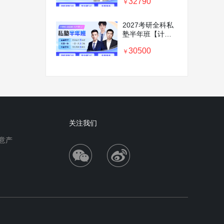
32790
前密训营+专业课
￥
1v1】
2027考研全科私
塾半年班【计算
机＋政英数＋专
30500
业课1v1】
￥
关注我们
意产