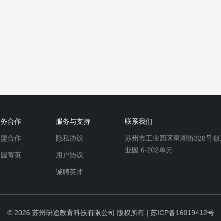
商务合作
服务与支持
联系我们
加盟合作
隐私协议
苏州市工业园区星湖街328号创
业园 6-202单元
校园菁英
用户协议
诚聘英才
© 2026
苏州研途教育科技有限公司
版权所有 |
苏ICP备16019412号