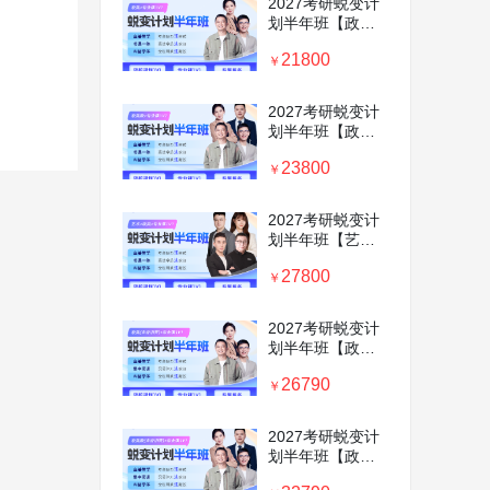
2027考研蜕变计
划半年班【政治
＋英语＋专业课
21800
1v1】
￥
2027考研蜕变计
划半年班【政治
＋英语＋数学+专
23800
业课1v1】
￥
2027考研蜕变计
划半年班【艺术
硕士＋政英＋专
27800
业课1v1】
￥
2027考研蜕变计
划半年班【政治
＋英语＋考前密
26790
训营+专业课
￥
1v1】
2027考研蜕变计
划半年班【政治
＋英语＋数学+考