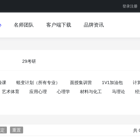
登录注册
心
名师团队
客户端下载
品牌资讯
29考研
验课
蜕变计划（所有专业）
面授集训营
1V1加油包
计
艺术体育
应用心理
心理学
材料与化工
马理论
经
确定
重置
共